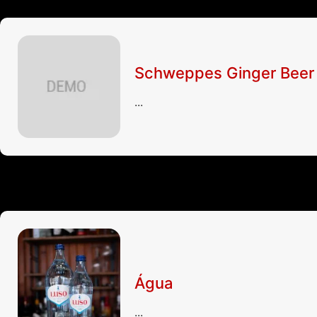
Schweppes Ginger Beer e
...
Água
...