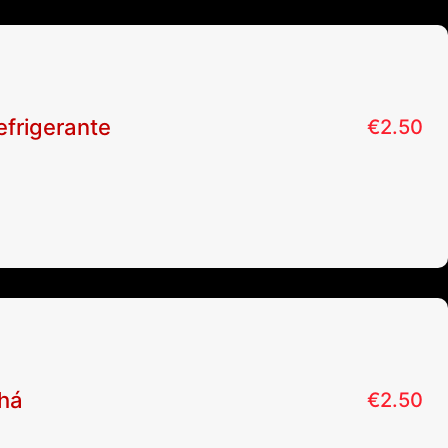
efrigerante
€
2.50
há
€
2.50