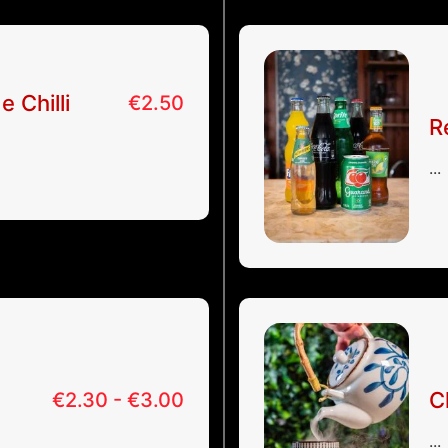
 Chilli
€
2.50
R
...
C
€
2.30 -
€
3.00
...