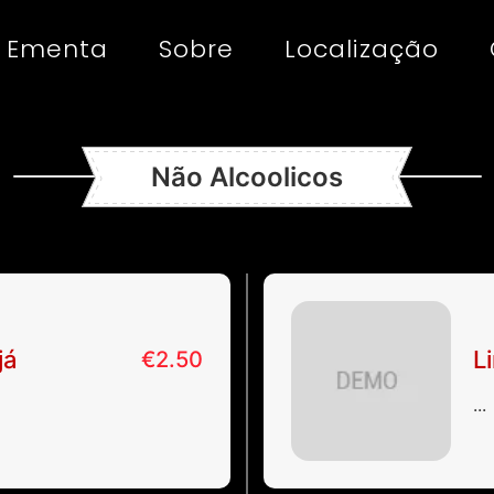
Ementa
Sobre
Localização
Não Alcoolicos
já
L
€
2.50
...