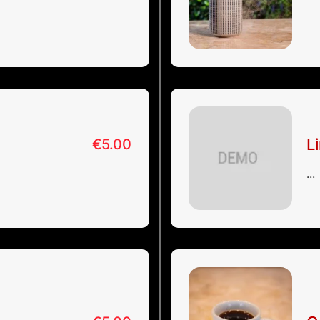
L
€
5.00
...