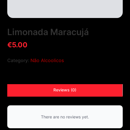
Limonada Maracujá
€
5.00
Category:
Não Alcoolicos
Reviews (0)
There are no reviews yet.