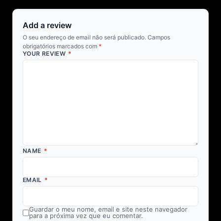
Add a review
O seu endereço de email não será publicado.
Campos
obrigatórios marcados com
*
YOUR REVIEW
*
NAME
*
EMAIL
*
Guardar o meu nome, email e site neste navegador
para a próxima vez que eu comentar.