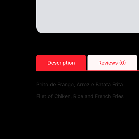
Description
Reviews (0)
Peito de Frango, Arroz e Batata Frita
Filet of Chiken, Rice and French Fries