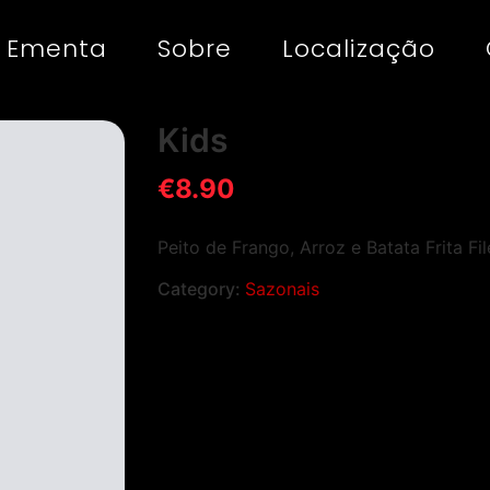
Ementa
Sobre
Localização
Kids
€
8.90
Peito de Frango, Arroz e Batata Frita Fi
Category:
Sazonais