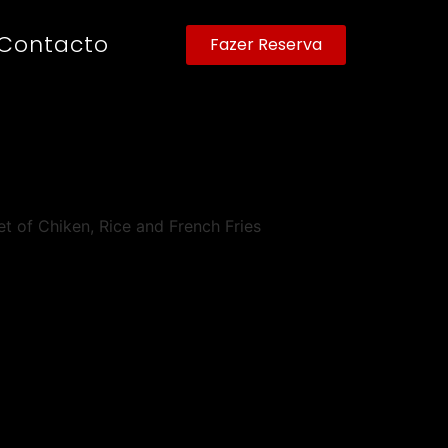
Contacto
Fazer Reserva
let of Chiken, Rice and French Fries