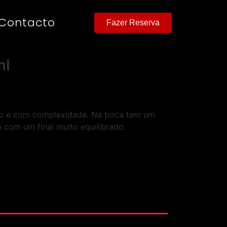
Contacto
Fazer Reserva
ml
nso e com complexidade. Na boca tem um
 com um final muito equilibrado.