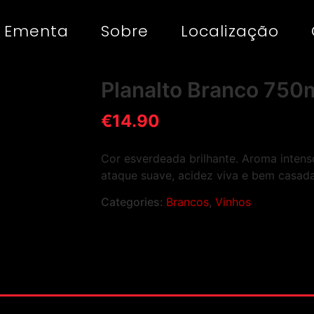
Ementa
Sobre
Localização
Planalto Branco 750
€
14.90
Cor esverdeada brilhante. Aroma inte
ataque suave, acidez viva e bem casada
Categories:
Brancos
,
Vinhos