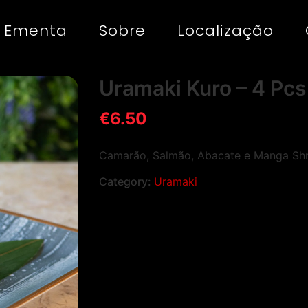
Ementa
Sobre
Localização
Uramaki Kuro – 4 Pcs
€
6.50
Camarão, Salmão, Abacate e Manga Sh
Category:
Uramaki