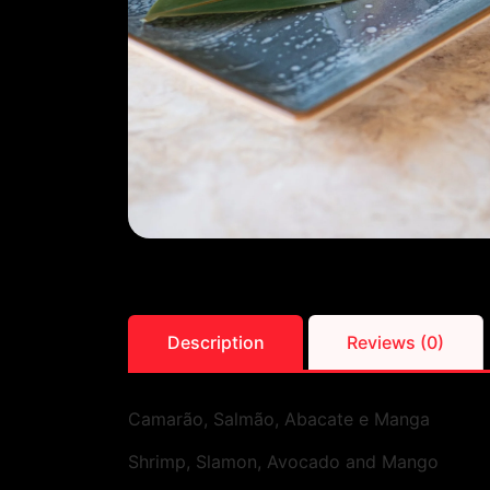
Description
Reviews (0)
Camarão, Salmão, Abacate e Manga
Shrimp, Slamon, Avocado and Mango